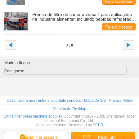
Fale Conosco
Prensa de filtro de câmara versátil para aplicações
na indústria alimentar, incluindo bebidas refrigeradas
de sumo e águas residuais de fermentação
Fale Conosco
2 / 5
Mude a língua
Portuguese
Casa
|
sobre nós
|
entre em contato conosco
|
Mapa do Site
|
Privacy Policy
Opinião do Desktop
China filter press machine supplier.
Copyright © 2019 - 2026 Zhengzhou Toper
Industrial Equipment Co., Ltd..
All rights reserved. Developed by
ECER
Enviar mensagem
Pedir um