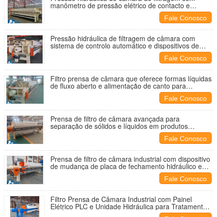
manômetro de pressão elétrico de contacto e
elementos de segurança para uma operação estável
Fale Conosco
e segura
Pressão hidráulica de filtragem de câmara com
sistema de controlo automático e dispositivos de
segurança para a separação de lodo e águas
Fale Conosco
residuais
Filtro prensa de câmara que oferece formas líquidas
de fluxo aberto e alimentação de canto para
operação em indústrias têxteis e de petróleo para
Fale Conosco
lavagem de carvão
Prensa de filtro de câmara avançada para
separação de sólidos e líquidos em produtos
químicos, medicamentos, argila de refino de
Fale Conosco
alimentos e sistemas de tratamento de esgoto
Prensa de filtro de câmara industrial com dispositivo
de mudança de placa de fechamento hidráulico e
sistema automático de lavagem de pano para
Fale Conosco
filtragem
Filtro Prensa de Câmara Industrial com Painel
Elétrico PLC e Unidade Hidráulica para Tratamento
de Águas Residuais Municipais e Efluentes