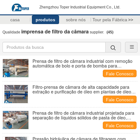
Zhengzhou Toper Industrial Equipment Co., Ltd.
casa
produtos
sobre nós
Tour pela Fábrica
>>
imprensa de filtro da câmara
Qualidade
supplier.
(45)
Prensa de filtro de câmara industrial com remoção
automática de bolo e porta de bomba para
aplicações de desidratação e filtragem de lodo
Fale Conosco
Filtro-prensa de câmara de alta capacidade para
extração e purificação de óleo em plantas de óleo
alimentício, oferecendo filtragem e desempenho
Fale Conosco
duradouro
Prensa de filtro de câmara industrial projetada para
separação de líquidos sólidos de pasta de óleo,
azeite de oliva, óleo de palma, óleo de canola e óleo
Fale Conosco
de girassol
Pressão hidráulica de câmara de filtragem com